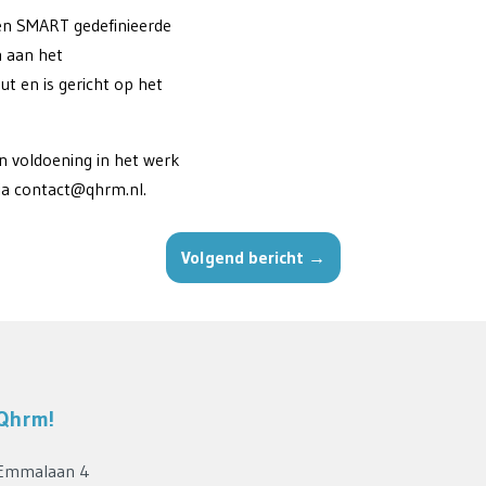
een SMART gedefinieerde
n aan het
t en is gericht op het
n voldoening in het werk
ia contact@qhrm.nl.
Volgend bericht
→
Qhrm!
Emmalaan 4