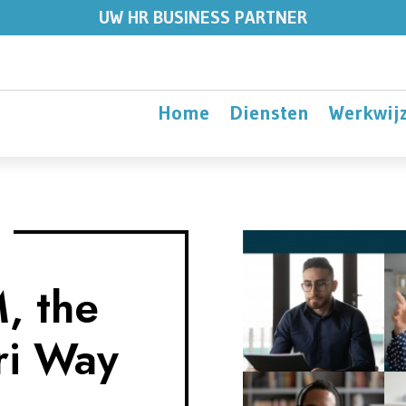
UW HR BUSINESS PARTNER
Home
Diensten
Werkwij
, the
i Way