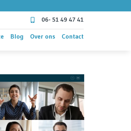
06- 51 49 47 41

ze
Blog
Over ons
Contact