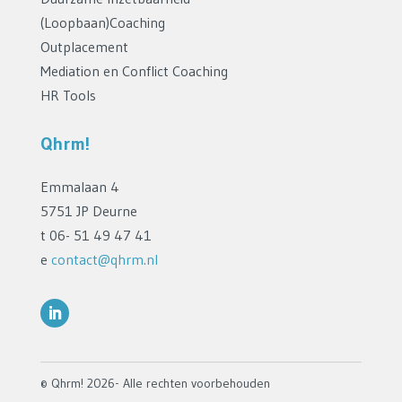
(Loopbaan)Coaching
Outplacement
Mediation en Conflict Coaching
HR Tools
Qhrm!
Emmalaan 4
5751 JP Deurne
t 06- 51 49 47 41
e
contact@qhrm.nl
© Qhrm! 2026- Alle rechten voorbehouden