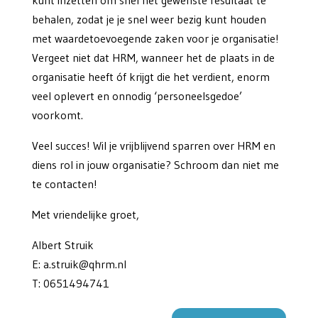
kunt inzetten om snel het gewenste resultaat te
behalen, zodat je je snel weer bezig kunt houden
met waardetoevoegende zaken voor je organisatie!
Vergeet niet dat HRM, wanneer het de plaats in de
organisatie heeft óf krijgt die het verdient, enorm
veel oplevert en onnodig ‘personeelsgedoe’
voorkomt.
Veel succes! Wil je vrijblijvend sparren over HRM en
diens rol in jouw organisatie? Schroom dan niet me
te contacten!
Met vriendelijke groet,
Albert Struik
E: a.struik@qhrm.nl
T: 0651494741